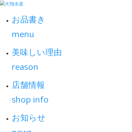
お
知
お品書き
ら
menu
せ・
美味しい理由
ブ
reason
ロ
店舗情報
グ
shop info
お知らせ
news