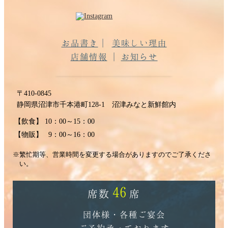
お品書き
美味しい理由
店舗情報
お知らせ
〒410-0845
静岡県沼津市千本港町128-1
沼津みなと新鮮館内
【飲食】
10：00～15：00
【物販】
9：00～16：00
※繁忙期等、営業時間を変更する場合がありますのでご了承くださ
い。
46
席数
席
団体様・各種ご宴会
ご予約承っております